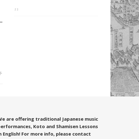
23
ー
ト
e are offering traditional Japanese music
performances, Koto and Shamisen Lessons
n English! For more info, please contact