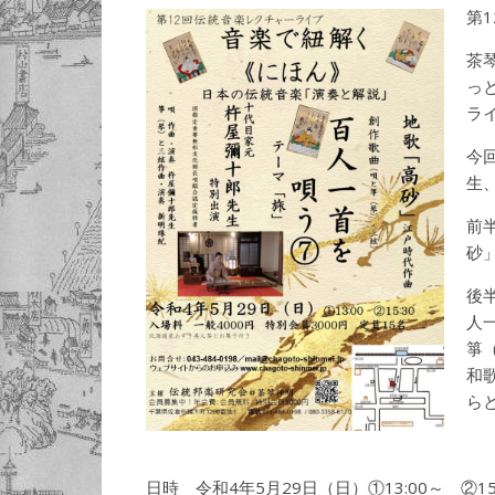
第
茶
っ
ラ
今
生
前
砂
後
人
箏
和
ら
日時 令和4年5月29日（日）①13:00～ ②15