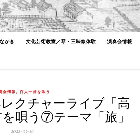
ながき
文化芸術教室／琴・三味線体験
演奏会情報
,
奏会情報
百人一首を唄う
楽レクチャーライブ「高
首を唄う⑦テーマ「旅」
2022-05-16