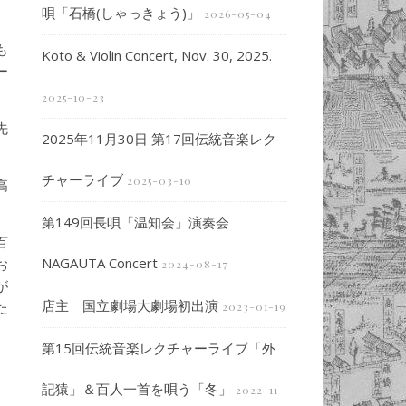
唄「石橋(しゃっきょう)」
2026-05-04
も
Koto & Violin Concert, Nov. 30, 2025.
ー
2025-10-23
先
2025年11月30日 第17回伝統音楽レク
チャーライブ
2025-03-10
高
第149回長唄「温知会」演奏会
百
NAGAUTA Concert
お
2024-08-17
が
店主 国立劇場大劇場初出演
た
2023-01-19
第15回伝統音楽レクチャーライブ「外
記猿」＆百人一首を唄う「冬」
2022-11-