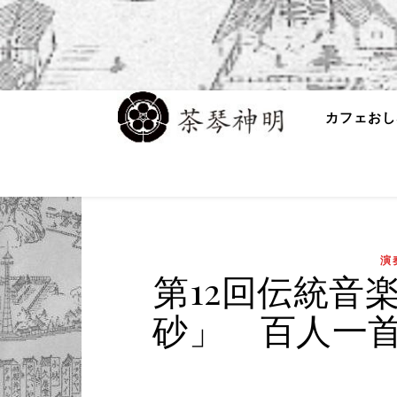
カフェおし
演
第12回伝統音
砂」 百人一