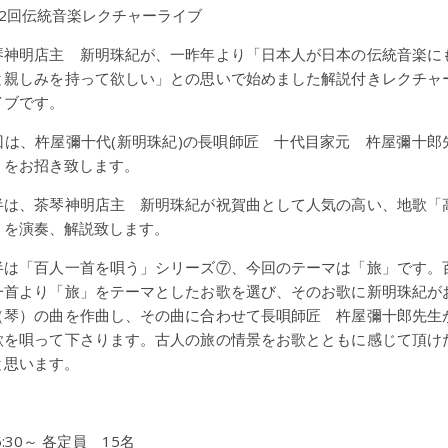
12回伝統音楽レクチャーライブ
琴神明店主 新明珠紀が、一昨年より「日本人が日本の伝統音楽に
と親しみを持って欲しい」との思いで始めました解説付きレクチャ
イブです。
回は、杵屋彌十代(新明珠紀)の長唄師匠 十代目家元 杵屋彌十郎
、をお招き致します。
半は、茶琴神明店主 新明珠紀が祝賀曲として人気の高い、地歌「
」を演奏、解説致します。
半は「百人一首を唄う」シリーズ⑦、今回のテーマは「旅」です。
一首より「旅」をテーマとしたお歌を選び、そのお歌に新明珠紀が
（琴）の曲を作曲し、その曲に合わせて長唄師匠 杵屋彌十郎先生
歌を唄って下さります。古人の旅の情景をお歌とともに感じて頂け
と思います。
:30～ 各定員 15名