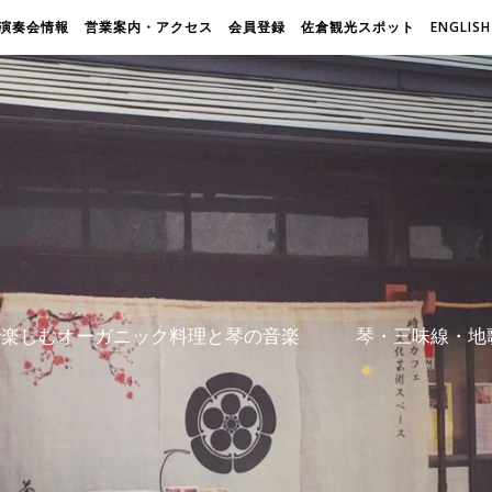
演奏会情報
営業案内・アクセス
会員登録
佐倉観光スポット
ENGLISH
屋で楽しむオーガニック料理と琴の音楽 琴・三味線・地