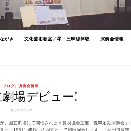
ながき
文化芸術教室／琴・三味線体験
演奏会情報
,
ブログ
演奏会情報
立劇場デビュー!
2022-06-23
）が、国立劇場にて開催されます長唄協会主催「夏季定期演奏会」
久元（1861）年作）の唄方として初出演致します。「紀州道成寺