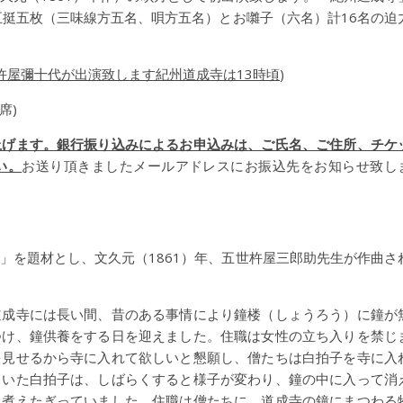
五挺五枚（三味線方五名、唄方五名）とお囃子（六名）計16名の迫
杵屋彌十代が出演致します紀州道成寺は13時頃
)
席)
上げます。銀行振り込みによるお申込みは、ご氏名、ご住所、チケ
い。
お送り頂きましたメールアドレスにお振込先をお知らせ致し
」を題材とし、文久元（1861）年、五世杵屋三郎助先生が作曲さ
道成寺には長い間、昔のある事情により鐘楼（しょうろう）に鐘が
つけ、鐘供養をする日を迎えました。住職は女性の立ち入りを禁じ
を見せるから寺に入れて欲しいと懇願し、僧たちは白拍子を寺に入
ていた白拍子は、しばらくすると様子が変わり、鐘の中に入って消
、煮えたぎっていました。住職は僧たちに、道成寺の鐘にまつわる