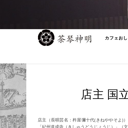
カフェおし
店主 国
店主（長唄芸名：杵屋彌十代(きねややそよ)
「紀州道成寺（きしゅうどうじょうじ）」（文