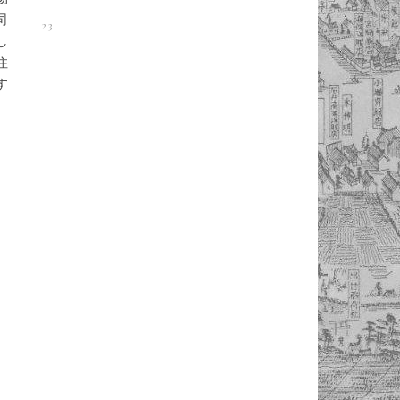
司
23
し
住
す