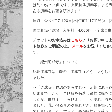
は約30分の大曲です。女流長唄演奏家による
ある演奏をお聴き頂けます！
日時 令和4年7月20日(水)午前11時半開演 (
国立劇場小劇場 入場料 4,000円 (全席自由
チケットのお申込みは
こちら
よりお願い申し
ト枚数をご明記の上、
メール
をお送りくださ
す。
～「紀州道成寺」について～
紀州道成寺は、能の「道成寺（どうじょうじ）
ました。
〜「道成寺」物語のあらすじ〜 紀州にある
いままでしたが、再び鐘を鋳造し鐘楼に鐘を
したが、白拍子（しらびょうし）が現れ、舞
ました。花が散る春の夕暮れどき、舞を舞っ
てしまいました。すると、鐘が鐘楼から落ち