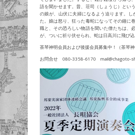
語を聞かせます。昔、荘司（しょうじ）とい
の娘が、山伏に夫婦になるよう迫ります。し
た。娘は怒り、狂った毒蛇になってその鐘に
職と、その恐ろしい物語を聞いた僧たちは、
が、ついに祈り伏せられ、蛇は日高川に飛び込
茶琴神明会員および後援会員募集中！（茶琴神
お問合せ 080-3358-6170 mail@chagoto-shi