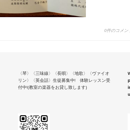
0件のコメン
〈琴〉〈三味線〉〈長唄〉〈地歌〉〈ヴァイオ
W
リン〉〈英会話〉生徒募集中! 体験レッスン受
付中!(教室の楽器をお貸し致します)
i
u