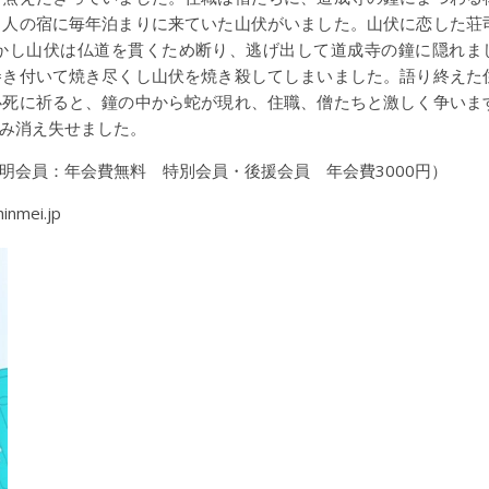
う人の宿に毎年泊まりに来ていた山伏がいました。山伏に恋した荘
かし山伏は仏道を貫くため断り、逃げ出して道成寺の鐘に隠れま
巻き付いて焼き尽くし山伏を焼き殺してしまいました。語り終えた
必死に祈ると、鐘の中から蛇が現れ、住職、僧たちと激しく争いま
み消え失せました。
明会員：年会費無料 特別会員・後援会員 年会費3000円）
nmei.jp