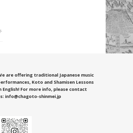
ト
e are offering traditional Japanese music
performances, Koto and Shamisen Lessons
n English! For more info, please contact
s: info@chagoto-shinmei.jp