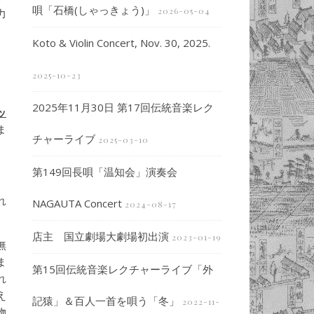
唄「石橋(しゃっきょう)」
2026-05-04
力
Koto & Violin Concert, Nov. 30, 2025.
2025-10-23
2025年11月30日 第17回伝統音楽レク
ッ
ま
チャーライブ
2025-03-10
第149回長唄「温知会」演奏会
れ
NAGAUTA Concert
2024-08-17
店主 国立劇場大劇場初出演
2023-01-19
無
ま
第15回伝統音楽レクチャーライブ「外
れ
え
記猿」＆百人一首を唄う「冬」
2022-11-
物